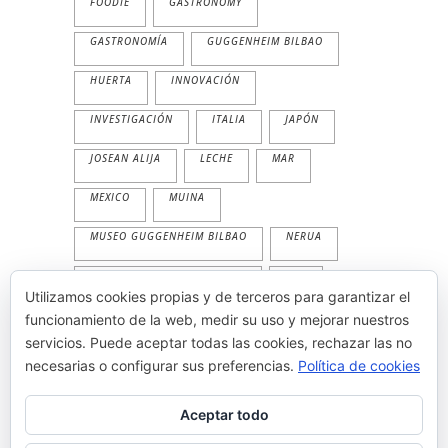
FOODIE
GASTRONOMY
GASTRONOMÍA
GUGGENHEIM BILBAO
HUERTA
INNOVACIÓN
INVESTIGACIÓN
ITALIA
JAPÓN
JOSEAN ALIJA
LECHE
MAR
MEXICO
MUINA
MUSEO GUGGENHEIM BILBAO
NERUA
NERUA GUGGENHEIM BILBAO
PAN
Utilizamos cookies propias y de terceros para garantizar el
PESCADO
PLANTA
PRIMAVERA
funcionamiento de la web, medir su uso y mejorar nuestros
servicios. Puede aceptar todas las cookies, rechazar las no
PRODUCTOS
TEMPORALIDAD
necesarias o configurar sus preferencias.
Política de cookies
THE WORLD'S 50 BEST
TRADICION
Aceptar todo
VEGETAL
VERANO