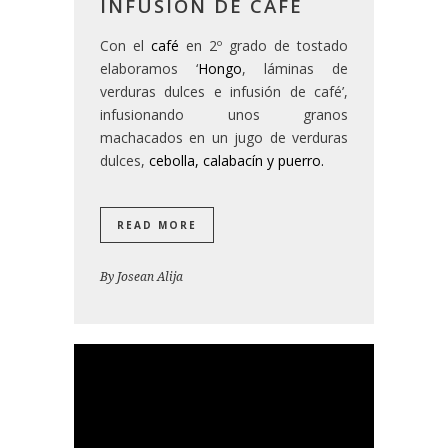
INFUSIÓN DE CAFÉ
Con el
café
en 2º grado de tostado
elaboramos ‘
Hongo
, láminas de
verduras dulces e infusión de café’,
infusionando unos granos
machacados en un jugo de verduras
dulces,
cebolla
,
calabacín
y
puerro
.
READ MORE
By
Josean Alija