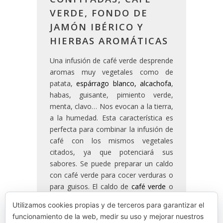
VERDE, FONDO DE
JAMÓN IBÉRICO Y
HIERBAS AROMÁTICAS
Una infusión de café verde desprende
aromas muy vegetales como de
patata,
espárrago blanco
,
alcachofa
,
habas, guisante, pimiento verde,
menta, clavo… Nos evocan a la tierra,
a la humedad. Esta característica es
perfecta para combinar la infusión de
café con los mismos vegetales
citados, ya que potenciará sus
sabores. Se puede preparar un caldo
con café verde para cocer verduras o
para guisos. El caldo de
café verde
o
crudo acompaña perfectamente a
Utilizamos cookies propias y de terceros para garantizar el
unas alcachofas cocidas. Los aromas,
funcionamiento de la web, medir su uso y mejorar nuestros
sabores y la carnosidad de este plato