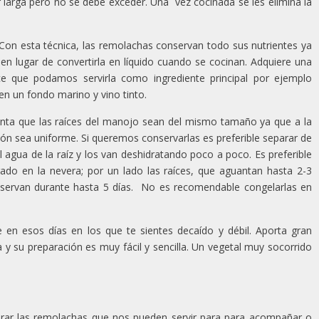
r larga pero no se debe exceder. Una vez cocinada se les elimina la
 Con esta técnica, las remolachas conservan todo sus nutrientes ya
en lugar de convertirla en líquido cuando se cocinan. Adquiere una
e que podamos servirla como ingrediente principal por ejemplo
un fondo marino y vino tinto.
enta que las raíces del manojo sean del mismo tamaño ya que a la
ón sea uniforme. Si queremos conservarlas es preferible separar de
 agua de la raíz y los van deshidratando poco a poco. Es preferible
rado en la nevera; por un lado las raíces, que aguantan hasta 2-3
nservan durante hasta 5 días. No es recomendable congelarlas en
rte en esos días en los que te sientes decaído y débil. Aporta gran
 y su preparación es muy fácil y sencilla. Un vegetal muy socorrido
rar las remolachas que nos pueden servir para para acompañar o