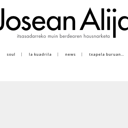
soul
la kuadrila
news
txapela buruan…