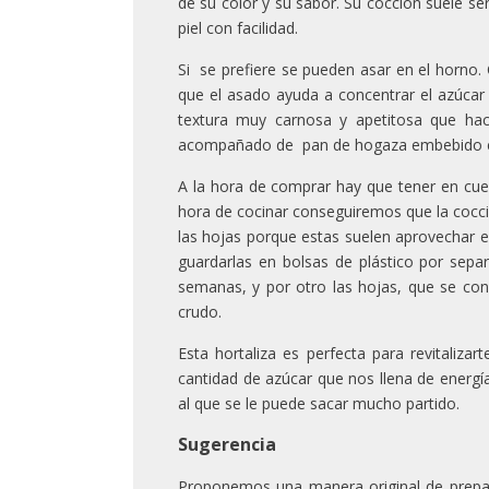
de su color y su sabor. Su cocción suele se
piel con facilidad.
Si se prefiere se pueden asar en el horno.
que el asado ayuda a concentrar el azúcar 
textura muy carnosa y apetitosa que hac
acompañado de pan de hogaza embebido en 
A la hora de comprar hay que tener en cu
hora de cocinar conseguiremos que la cocci
las hojas porque estas suelen aprovechar el
guardarlas en bolsas de plástico por sepa
semanas, y por otro las hojas, que se co
crudo.
Esta hortaliza es perfecta para revitaliza
cantidad de azúcar que nos llena de energía
al que se le puede sacar mucho partido.
Sugerencia
Proponemos una manera original de prepa