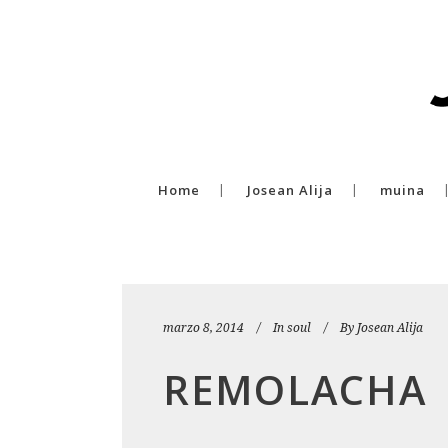
Home
Josean Alija
muina
marzo 8, 2014
In
soul
By
Josean Alija
REMOLACHA