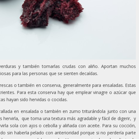
erduras y también tomarlas crudas con aliño. Aportan muchos
iosas para las personas que se sienten decaídas.
frescas o también en conserva, generalmente para ensaladas. Estas
trientes. Para esta conserva hay que emplear vinagre o azúcar que
as hayan sido hervidas o cocidas.
rallada en ensalada o también en zumo triturándola junto con una
 hervirla, que toma una textura más agradable y fácil de digerir, y
irla sola con ajos o cebolla y aliñada con aceite. Para su cocción,
ndo sin haberla pelado con anterioridad porque si no perdería parte