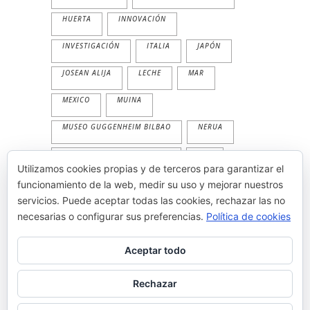
HUERTA
INNOVACIÓN
INVESTIGACIÓN
ITALIA
JAPÓN
JOSEAN ALIJA
LECHE
MAR
MEXICO
MUINA
MUSEO GUGGENHEIM BILBAO
NERUA
NERUA GUGGENHEIM BILBAO
PAN
Utilizamos cookies propias y de terceros para garantizar el
PESCADO
PLANTA
PRIMAVERA
funcionamiento de la web, medir su uso y mejorar nuestros
servicios. Puede aceptar todas las cookies, rechazar las no
PRODUCTOS
TEMPORALIDAD
necesarias o configurar sus preferencias.
Política de cookies
THE WORLD'S 50 BEST
TRADICION
Aceptar todo
VEGETAL
VERANO
Rechazar