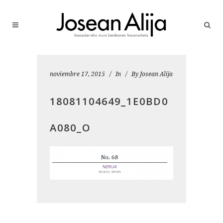
noviembre 17, 2015
In
By
Josean Alija
18081104649_1E0BD0
A080_O