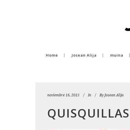
Home
Josean Alija
muina
noviembre 16, 2015
In
By
Josean Alija
QUISQUILLAS