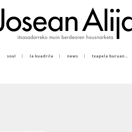
soul
la kuadrila
news
txapela buruan…