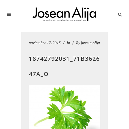
noviembre 17, 2015
In
By
Josean Alija
18742792031_71B3626
47A_O