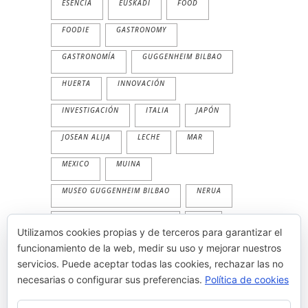
ESENCIA
EUSKADI
FOOD
FOODIE
GASTRONOMY
GASTRONOMÍA
GUGGENHEIM BILBAO
HUERTA
INNOVACIÓN
INVESTIGACIÓN
ITALIA
JAPÓN
JOSEAN ALIJA
LECHE
MAR
MEXICO
MUINA
MUSEO GUGGENHEIM BILBAO
NERUA
NERUA GUGGENHEIM BILBAO
PAN
Utilizamos cookies propias y de terceros para garantizar el
PESCADO
PLANTA
PRIMAVERA
funcionamiento de la web, medir su uso y mejorar nuestros
servicios. Puede aceptar todas las cookies, rechazar las no
PRODUCTOS
TEMPORALIDAD
necesarias o configurar sus preferencias.
Política de cookies
THE WORLD'S 50 BEST
TRADICION