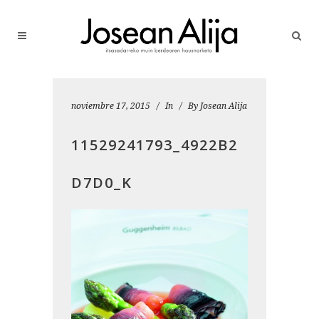
noviembre 17, 2015
In
By
Josean Alija
11529241793_4922B2
D7D0_K