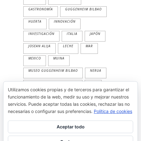
GASTRONOMÍA
GUGGENHEIM BILBAO
HUERTA
INNOVACIÓN
INVESTIGACIÓN
ITALIA
JAPÓN
JOSEAN ALIJA
LECHE
MAR
MEXICO
MUINA
MUSEO GUGGENHEIM BILBAO
NERUA
NERUA GUGGENHEIM BILBAO
PAN
Utilizamos cookies propias y de terceros para garantizar el
PESCADO
PLANTA
PRIMAVERA
funcionamiento de la web, medir su uso y mejorar nuestros
servicios. Puede aceptar todas las cookies, rechazar las no
PRODUCTOS
TEMPORALIDAD
necesarias o configurar sus preferencias.
Política de cookies
THE WORLD'S 50 BEST
TRADICION
Aceptar todo
VEGETAL
VERANO