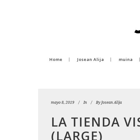
Home
Josean Alija
muina
mayo 8, 2019
In
By
Josean Alija
LA TIENDA V
(LARGE)