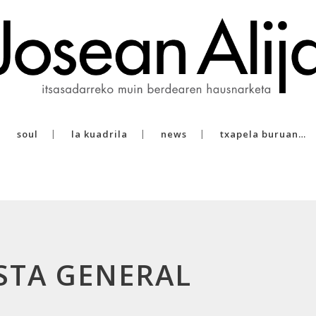
soul
la kuadrila
news
txapela buruan…
ISTA GENERAL