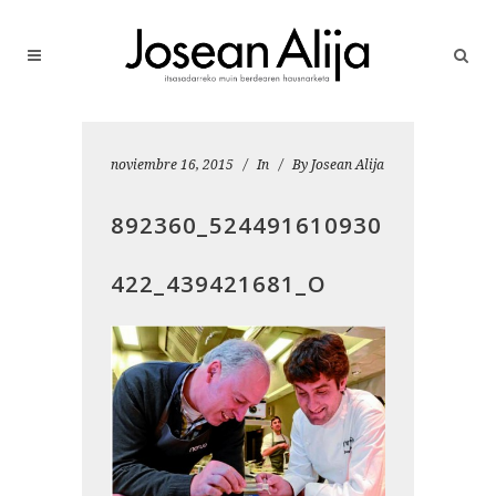
noviembre 16, 2015
In
By
Josean Alija
892360_524491610930
422_439421681_O