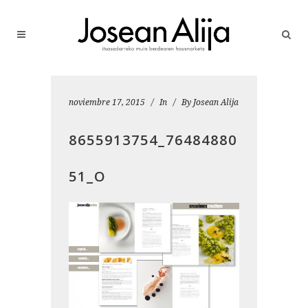
noviembre 17, 2015
In
By
Josean Alija
8655913754_76484880
51_O