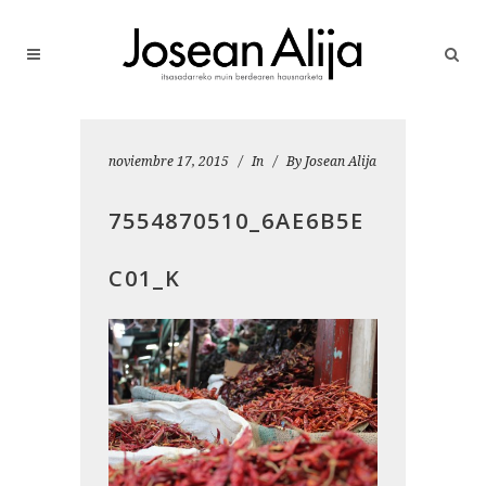
noviembre 17, 2015
In
By
Josean Alija
7554870510_6AE6B5E
C01_K