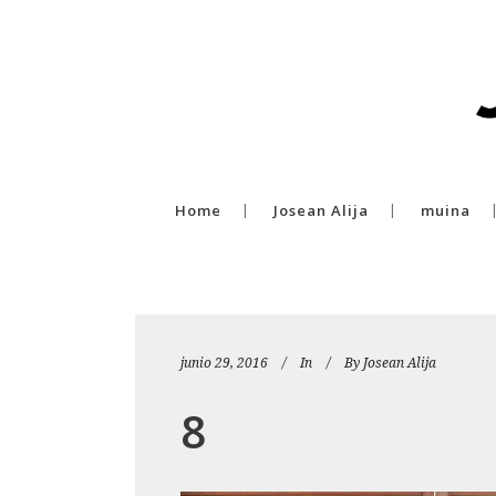
Home
Josean Alija
muina
junio 29, 2016
In
By
Josean Alija
8