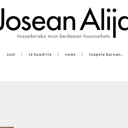
soul
la kuadrila
news
txapela buruan…