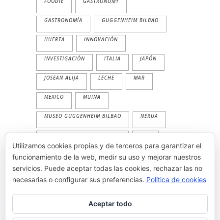
FOODIE
GASTRONOMY
GASTRONOMÍA
GUGGENHEIM BILBAO
HUERTA
INNOVACIÓN
INVESTIGACIÓN
ITALIA
JAPÓN
JOSEAN ALIJA
LECHE
MAR
MEXICO
MUINA
MUSEO GUGGENHEIM BILBAO
NERUA
NERUA GUGGENHEIM BILBAO
PAN
Utilizamos cookies propias y de terceros para garantizar el
PESCADO
PLANTA
PRIMAVERA
funcionamiento de la web, medir su uso y mejorar nuestros
servicios. Puede aceptar todas las cookies, rechazar las no
PRODUCTOS
TEMPORALIDAD
necesarias o configurar sus preferencias.
Política de cookies
THE WORLD'S 50 BEST
TRADICION
Aceptar todo
VEGETAL
VERANO