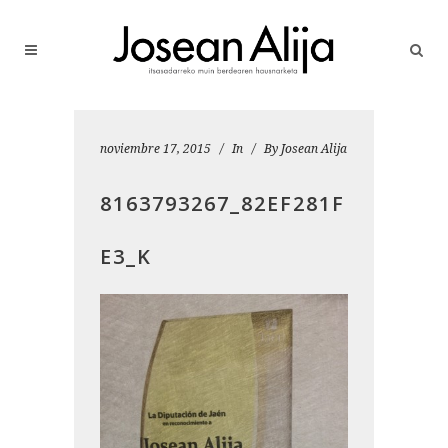
noviembre 17, 2015
In
By
Josean Alija
8163793267_82EF281F
E3_K