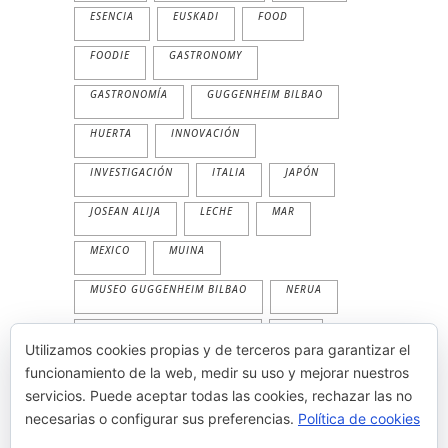
ESENCIA
EUSKADI
FOOD
FOODIE
GASTRONOMY
GASTRONOMÍA
GUGGENHEIM BILBAO
HUERTA
INNOVACIÓN
INVESTIGACIÓN
ITALIA
JAPÓN
JOSEAN ALIJA
LECHE
MAR
MEXICO
MUINA
MUSEO GUGGENHEIM BILBAO
NERUA
NERUA GUGGENHEIM BILBAO
PAN
Utilizamos cookies propias y de terceros para garantizar el
PESCADO
PLANTA
PRIMAVERA
funcionamiento de la web, medir su uso y mejorar nuestros
servicios. Puede aceptar todas las cookies, rechazar las no
PRODUCTOS
TEMPORALIDAD
necesarias o configurar sus preferencias.
Política de cookies
THE WORLD'S 50 BEST
TRADICION