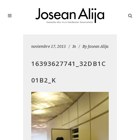
noviembre 17, 2015
In
By
Josean Alija
16393627741_32DB1C
01B2_K