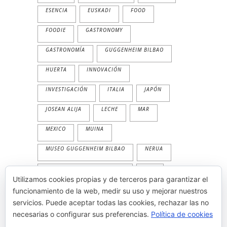
ESENCIA
EUSKADI
FOOD
FOODIE
GASTRONOMY
GASTRONOMÍA
GUGGENHEIM BILBAO
HUERTA
INNOVACIÓN
INVESTIGACIÓN
ITALIA
JAPÓN
JOSEAN ALIJA
LECHE
MAR
MEXICO
MUINA
MUSEO GUGGENHEIM BILBAO
NERUA
NERUA GUGGENHEIM BILBAO
PAN
Utilizamos cookies propias y de terceros para garantizar el
PESCADO
PLANTA
PRIMAVERA
funcionamiento de la web, medir su uso y mejorar nuestros
servicios. Puede aceptar todas las cookies, rechazar las no
PRODUCTOS
TEMPORALIDAD
necesarias o configurar sus preferencias.
Política de cookies