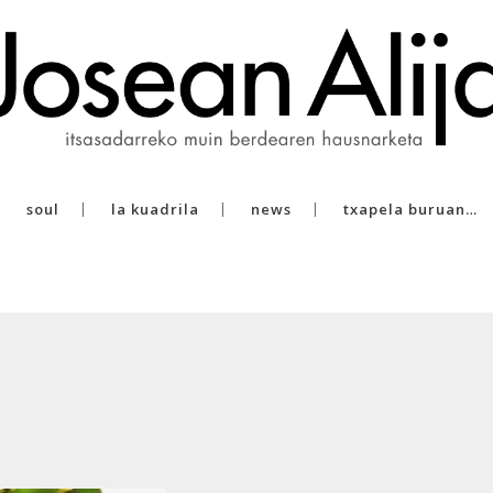
soul
la kuadrila
news
txapela buruan…