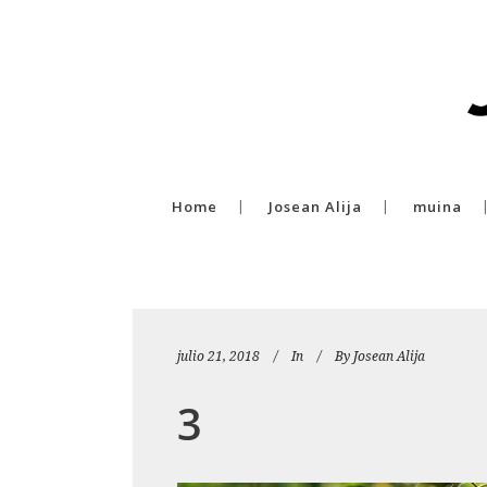
Home
Josean Alija
muina
julio 21, 2018
In
By
Josean Alija
3