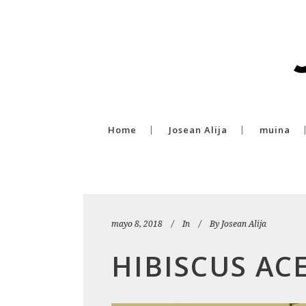
Home
Josean Alija
muina
mayo 8, 2018
In
By
Josean Alija
HIBISCUS AC