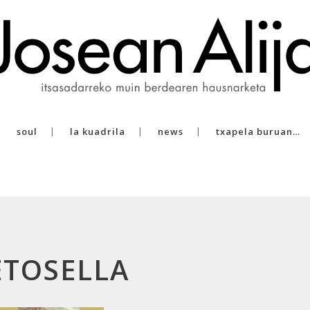
soul
la kuadrila
news
txapela buruan…
ETOSELLA