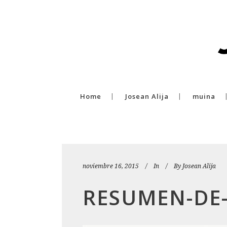
Home
Josean Alija
muina
noviembre 16, 2015
In
By
Josean Alija
RESUMEN-DE