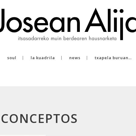
soul
la kuadrila
news
txapela buruan…
-CONCEPTOS