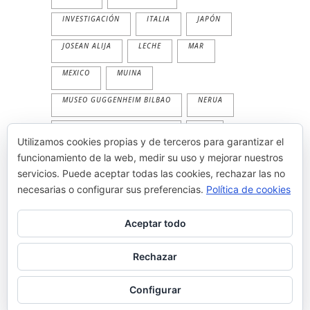
INVESTIGACIÓN
ITALIA
JAPÓN
JOSEAN ALIJA
LECHE
MAR
MEXICO
MUINA
MUSEO GUGGENHEIM BILBAO
NERUA
NERUA GUGGENHEIM BILBAO
PAN
Utilizamos cookies propias y de terceros para garantizar el
PESCADO
PLANTA
PRIMAVERA
funcionamiento de la web, medir su uso y mejorar nuestros
servicios. Puede aceptar todas las cookies, rechazar las no
PRODUCTOS
TEMPORALIDAD
necesarias o configurar sus preferencias.
Política de cookies
THE WORLD'S 50 BEST
TRADICION
Aceptar todo
VEGETAL
VERANO
Rechazar
Configurar