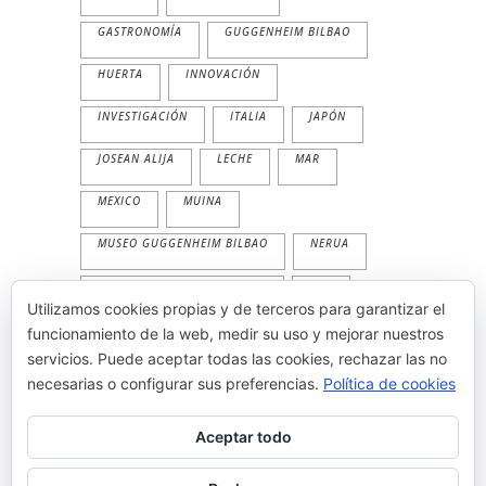
GASTRONOMÍA
GUGGENHEIM BILBAO
HUERTA
INNOVACIÓN
INVESTIGACIÓN
ITALIA
JAPÓN
JOSEAN ALIJA
LECHE
MAR
MEXICO
MUINA
MUSEO GUGGENHEIM BILBAO
NERUA
NERUA GUGGENHEIM BILBAO
PAN
Utilizamos cookies propias y de terceros para garantizar el
PESCADO
PLANTA
PRIMAVERA
funcionamiento de la web, medir su uso y mejorar nuestros
servicios. Puede aceptar todas las cookies, rechazar las no
PRODUCTOS
TEMPORALIDAD
necesarias o configurar sus preferencias.
Política de cookies
THE WORLD'S 50 BEST
TRADICION
Aceptar todo
VEGETAL
VERANO