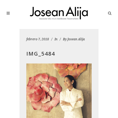
febrero 7, 2018
In
By
Josean Alija
IMG_5484