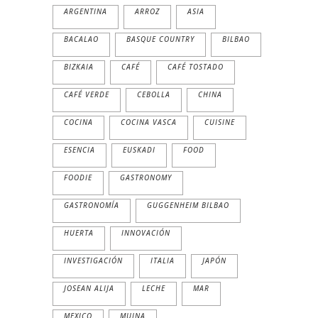
ARGENTINA
ARROZ
ASIA
BACALAO
BASQUE COUNTRY
BILBAO
BIZKAIA
CAFÉ
CAFÉ TOSTADO
CAFÉ VERDE
CEBOLLA
CHINA
COCINA
COCINA VASCA
CUISINE
ESENCIA
EUSKADI
FOOD
FOODIE
GASTRONOMY
GASTRONOMÍA
GUGGENHEIM BILBAO
HUERTA
INNOVACIÓN
INVESTIGACIÓN
ITALIA
JAPÓN
JOSEAN ALIJA
LECHE
MAR
MEXICO
MUINA