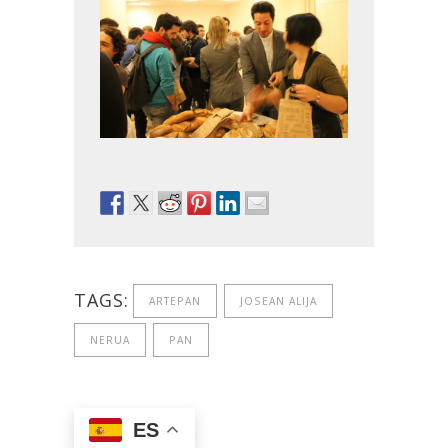
TAGS:
ARTEPAN
JOSEAN ALIJA
NERUA
PAN
ES