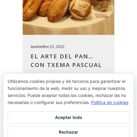
noviembre 22, 2012
EL ARTE DEL PAN…
CON TXEMA PASCUAL
No es la primera vez que hablamos
Utilizamos cookies propias y de terceros para garantizar el
del pan (
al pan, pan
) y no nos
funcionamiento de la web, medir su uso y mejorar nuestros
cansamos de hacerlo ni tampoco de
servicios. Puede aceptar todas las cookies, rechazar las no
comerlo…
necesarias o configurar sus preferencias.
Política de cookies
Aceptar todo
READ MORE
Rechazar
By
Josean Alija