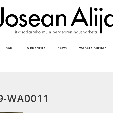
soul
la kuadrila
news
txapela buruan…
9-WA0011