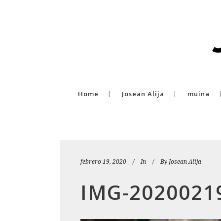
Home
Josean Alija
muina
febrero 19, 2020
In
By
Josean Alija
IMG-2020021