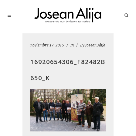
noviembre 17, 2015
In
By
Josean Alija
16920654306_F82482B
650_K