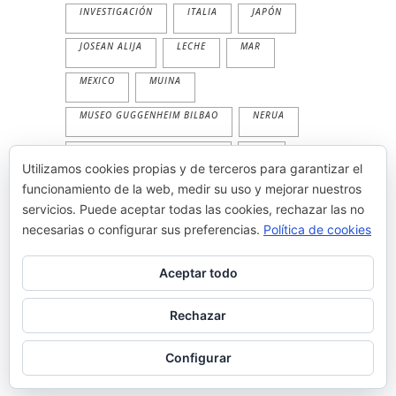
INVESTIGACIÓN
ITALIA
JAPÓN
JOSEAN ALIJA
LECHE
MAR
MEXICO
MUINA
MUSEO GUGGENHEIM BILBAO
NERUA
NERUA GUGGENHEIM BILBAO
PAN
Utilizamos cookies propias y de terceros para garantizar el
PESCADO
PLANTA
PRIMAVERA
funcionamiento de la web, medir su uso y mejorar nuestros
servicios. Puede aceptar todas las cookies, rechazar las no
PRODUCTOS
TEMPORALIDAD
necesarias o configurar sus preferencias.
Política de cookies
THE WORLD'S 50 BEST
TRADICION
Aceptar todo
VEGETAL
VERANO
Rechazar
Configurar