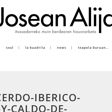
soul
la kuadrila
news
txapela buruan…
CERDO-IBERICO-
Y-CALDO-DE-