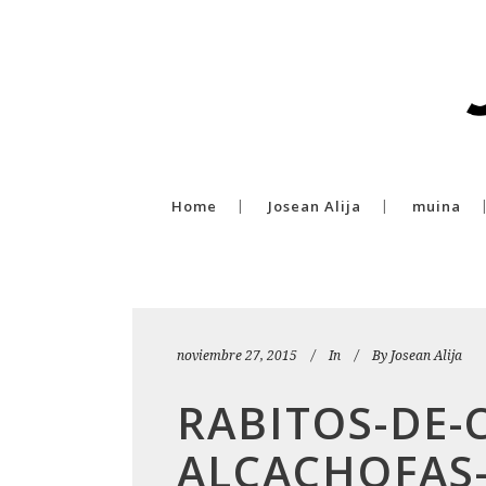
Home
Josean Alija
muina
noviembre 27, 2015
In
By
Josean Alija
RABITOS-DE-
ALCACHOFAS-