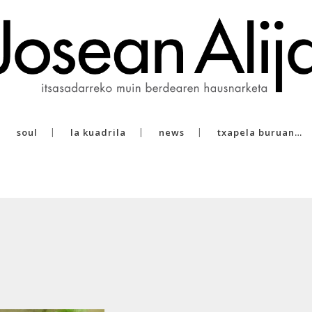
soul
la kuadrila
news
txapela buruan…