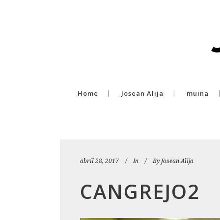
Home
Josean Alija
muina
abril 28, 2017
In
By
Josean Alija
CANGREJO2