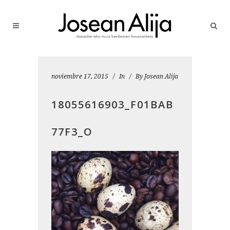
noviembre 17, 2015
In
By
Josean Alija
18055616903_F01BAB
77F3_O