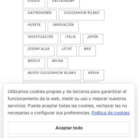
FOODIE
GASTRONOMY
GASTRONOMÍA
GUGGENHEIM BILBAO
HUERTA
INNOVACIÓN
INVESTIGACIÓN
ITALIA
JAPÓN
JOSEAN ALIJA
LECHE
MAR
MEXICO
MUINA
MUSEO GUGGENHEIM BILBAO
NERUA
NERUA GUGGENHEIM BILBAO
PAN
Utilizamos cookies propias y de terceros para garantizar el
PESCADO
PLANTA
PRIMAVERA
funcionamiento de la web, medir su uso y mejorar nuestros
servicios. Puede aceptar todas las cookies, rechazar las no
PRODUCTOS
TEMPORALIDAD
necesarias o configurar sus preferencias.
Política de cookies
THE WORLD'S 50 BEST
TRADICION
Aceptar todo
VEGETAL
VERANO