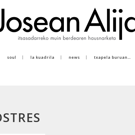
soul
la kuadrila
news
txapela buruan…
OSTRES