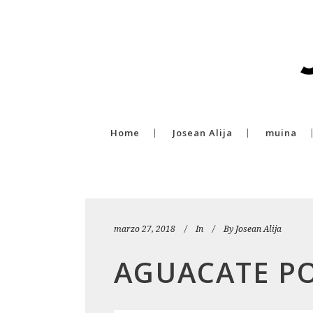
Home
Josean Alija
muina
marzo 27, 2018
In
By
Josean Alija
AGUACATE P