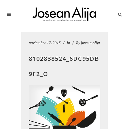
noviembre 17, 2015
In
By
Josean Alija
8102838524_6DC95DB
9F2_O