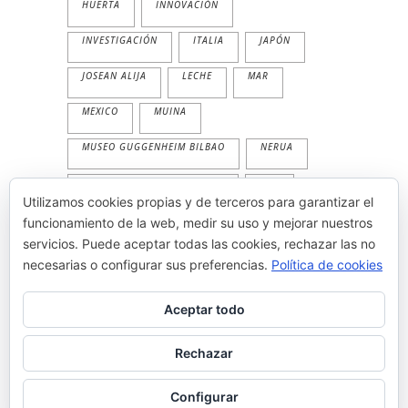
HUERTA
INNOVACIÓN
INVESTIGACIÓN
ITALIA
JAPÓN
JOSEAN ALIJA
LECHE
MAR
MEXICO
MUINA
MUSEO GUGGENHEIM BILBAO
NERUA
NERUA GUGGENHEIM BILBAO
PAN
Utilizamos cookies propias y de terceros para garantizar el
PESCADO
PLANTA
PRIMAVERA
funcionamiento de la web, medir su uso y mejorar nuestros
servicios. Puede aceptar todas las cookies, rechazar las no
PRODUCTOS
TEMPORALIDAD
necesarias o configurar sus preferencias.
Política de cookies
THE WORLD'S 50 BEST
TRADICION
Aceptar todo
VEGETAL
VERANO
Rechazar
Configurar