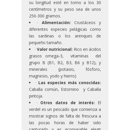
su longitud esté en torno a los 30
centímetros y su peso sea de unos
250-300 gramos.
·
Alimentación:
Crustáceos y
diferentes especies pelágicas como
las sardinas o los arenques de
pequeño tamaño.
·
Valor nutricional:
Rico en ácidos
grasos omega-3, vitaminas del
grupo B (B1, B2, B3, B6 y B12), y
minerales (potasio, fósforo,
magnesio, yodo y hierro)
·
Las especies más conocidas:
Caballa común, Estornino y Caballa
pintoja.
·
Otros datos de interés:
El
verdel es un pescado que comienza a
mostrar signos de falta de frescura a
las pocas horas de haber sido
capturado y es aconsejable elegir