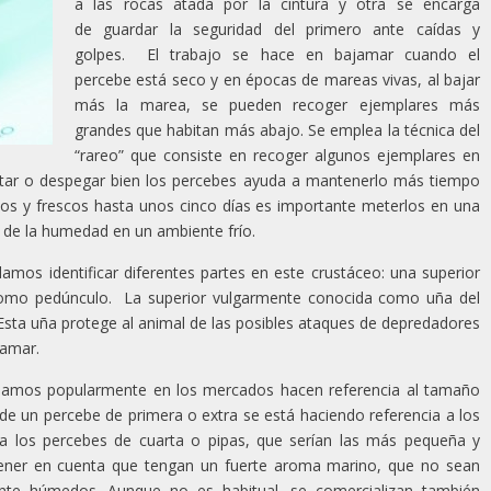
a las rocas atada por la cintura y otra se encarga
de guardar la seguridad del primero ante caídas y
golpes. El trabajo se hace en bajamar cuando el
percebe está seco y en épocas de mareas vivas, al bajar
más la marea, se pueden recoger ejemplares más
grandes que habitan más abajo. Se emplea la técnica del
“rareo” que consiste en recoger algunos ejemplares en
ortar o despegar bien los percebes ayuda a mantenerlo más tiempo
vos y frescos hasta unos cinco días es importante meterlos en una
s de la humedad en un ambiente frío.
amos identificar diferentes partes en este crustáceo: una superior
 como pedúnculo. La superior vulgarmente conocida como uña del
. Esta uña protege al animal de las posibles ataques de depredadores
jamar.
hamos popularmente en los mercados hacen referencia al tamaño
de un percebe de primera o extra se está haciendo referencia a los
 a los percebes de cuarta o pipas, que serían las más pequeña y
tener en cuenta que tengan un fuerte aroma marino, que no sean
nte húmedos. Aunque no es habitual, se comercializan también