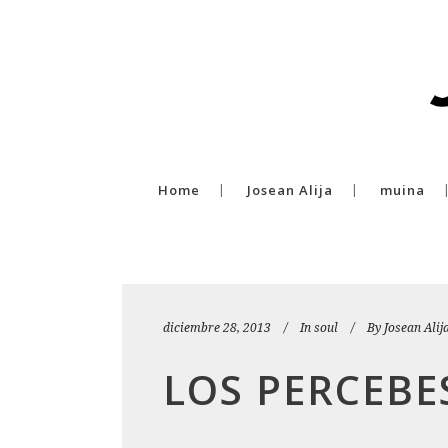
Home
Josean Alija
muina
diciembre 28, 2013
In
soul
By
Josean Alij
LOS PERCEBE