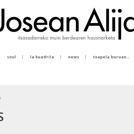
soul
la kuadrila
news
txapela buruan…
a
S