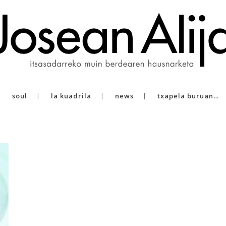
soul
la kuadrila
news
txapela buruan…