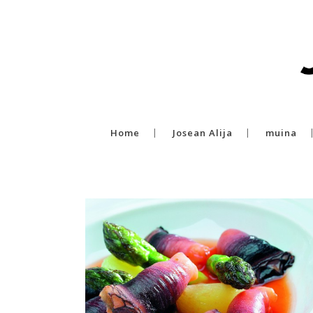
Home
Josean Alija
muina