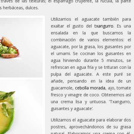
través de las texturas; el espárrago crujiente, la rúcula, la parte
s herbáceas, dulces.
Utilizamos el aguacate también para
exaltar el gusto del
txangurro
. Es una
ensalada en la que buscamos la
combinación de varios elementos: el
aguacate, por la grasa, los guisantes por
el umami. Se cocinan los guisantes en
agua hirviendo durante 5 minutos, se
refrescan en agua fría y se trituran con la
pulpa del aguacate. A este puré se
añade, pensando en la idea de un
guacamole,
cebolla morada
, ajo, tomate
fresco y vinagre de coco. Obtenemos así
una crema lisa y untuosa. ‘Txangurro,
guisantes y aguacate’.
Utilizamos el aguacate para elaborar dos
postres, aprovechándonos de su grasa
natural. Elaboramos una crema con él,