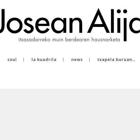
soul
la kuadrila
news
txapela buruan…