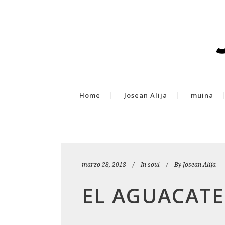
Home
Josean Alija
muina
marzo 28, 2018
In
soul
By
Josean Alija
EL AGUACATE