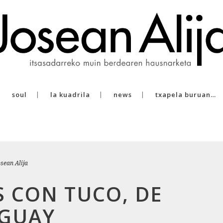
soul
la kuadrila
news
txapela buruan…
osean Alija
S CON TUCO, DE
UGUAY