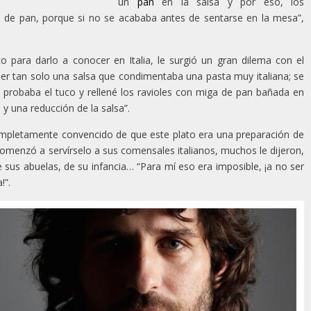
un
pan
en la salsa y por eso, los
 de pan, porque si no se acababa antes de sentarse en la mesa”,
 para darlo a conocer en Italia, le surgió un gran dilema con el
a ser tan solo una salsa que condimentaba una pasta muy italiana; se
 probaba el tuco y rellené los ravioles con miga de pan bañada en
 y una reducción de la salsa”.
ompletamente convencido de que este plato era una preparación de
omenzó a servírselo a sus comensales italianos, muchos le dijeron,
e sus abuelas, de su infancia… “Para mí eso era imposible, ¡a no ser
!”.