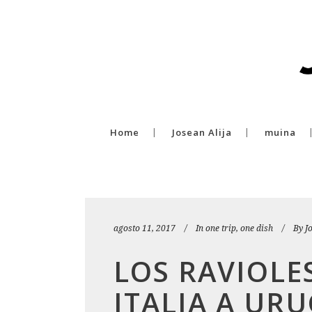
Home
Josean Alija
muina
agosto 11, 2017
In
one trip, one dish
By
J
LOS RAVIOLE
ITALIA A UR