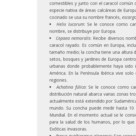
comestibles y junto con el caracol común d
especie nativa de áreas calcáreas de Europ
cocinado se usa su nombre francés,
escarg
Helix lucorum
: Se le conoce como car
nombre, se distribuye por Europa.
Cepaea nemoralis
: Recibe diversos nom
caracol rayado. Es común en Europa, incl
tamaño medio; la concha tiene una altura
setos, bosques y jardines de Europa centro-
urbanas donde probablemente haya sido i
América. En la Península Ibérica vive sol
regiones.
Achatina fúlica
: Se le conoce como cara
distribución natural abarca varias zonas tro
actualmente está extendido por Sudamérica, i
mundo. Su concha puede medir hasta 10 c
Mundial. En el momento actual se le consid
para la salud de los humanos, por lo que 
Exóticas Invasoras.
Iberus gualtieranus alonensis
: Son conoc