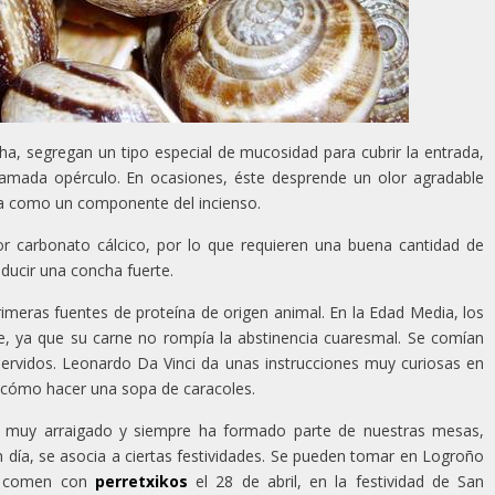
a, segregan un tipo especial de mucosidad para cubrir la entrada,
 llamada opérculo. En ocasiones, éste desprende un olor agradable
a como un componente del incienso.
r carbonato cálcico, por lo que requieren una buena cantidad de
oducir una concha fuerte.
rimeras fuentes de proteína de origen animal. En la Edad Media, los
, ya que su carne no rompía la abstinencia cuaresmal. Se comían
 hervidos. Leonardo Da Vinci da unas instrucciones muy curiosas en
y cómo hacer una sopa de caracoles.
 muy arraigado y siempre ha formado parte de nuestras mesas,
día, se asocia a ciertas festividades. Se pueden tomar en Logroño
se comen con
perretxikos
el 28 de abril, en la festividad de San