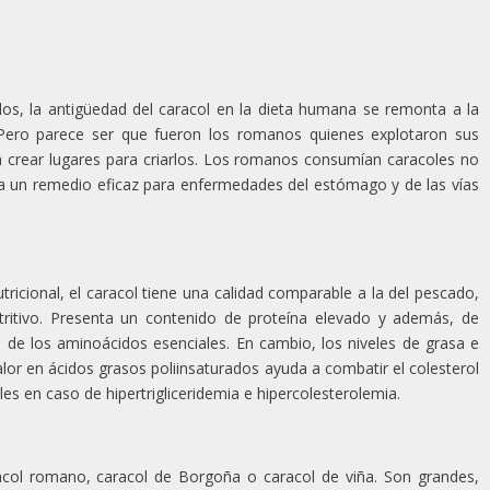
ados, la antigüedad del caracol en la dieta humana se remonta a la
 Pero parece ser que fueron los romanos quienes explotaron sus
 a crear lugares para criarlos. Los romanos consumían caracoles no
a un remedio eficaz para enfermedades del estómago y de las vías
utricional, el caracol tiene una calidad comparable a la del pescado,
utritivo. Presenta un contenido de proteína elevado y además, de
 de los aminoácidos esenciales. En cambio, los niveles de grasa e
lor en ácidos grasos poliinsaturados ayuda a combatir el colesterol
es en caso de hipertrigliceridemia e hipercolesterolemia.
col romano, caracol de Borgoña o caracol de viña. Son grandes,