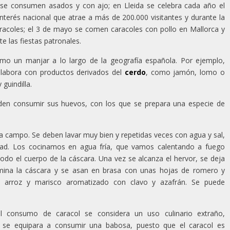
e se consumen asados y con ajo; en Lleida se celebra cada año el
interés nacional que atrae a más de 200.000 visitantes y durante la
acoles; el 3 de mayo se comen caracoles con pollo en Mallorca y
e las fiestas patronales.
omo un manjar a lo largo de la geografía española. Por ejemplo,
 elabora con productos derivados del
cerdo
, como jamón, lomo o
 guindilla.
den consumir sus huevos, con los que se prepara una especie de
 a campo. Se deben lavar muy bien y repetidas veces con agua y sal,
edad. Los cocinamos en agua fría, que vamos calentando a fuego
do el cuerpo de la cáscara. Una vez se alcanza el hervor, se deja
imina la cáscara y se asan en brasa con unas hojas de romero y
arroz y marisco aromatizado con clavo y azafrán. Se puede
l consumo de caracol se considera un uso culinario extraño,
 se equipara a consumir una babosa, puesto que el caracol es