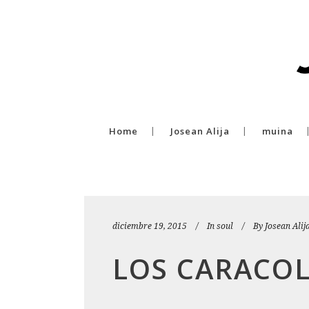
Home
Josean Alija
muina
diciembre 19, 2015
In
soul
By
Josean Alij
LOS CARACOL