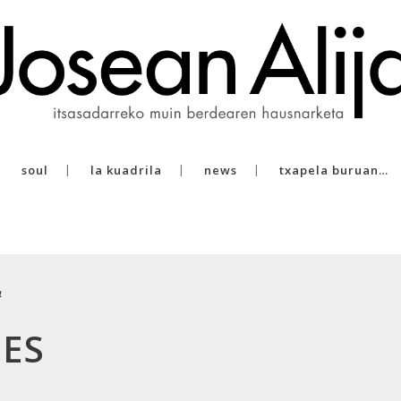
soul
la kuadrila
news
txapela buruan…
a
ES