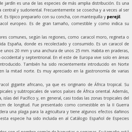
e jardín es una de las especies de más amplia distribución. Es una
a central y sudoriental. Frecuentemente se cosecha y a veces al ser
ot
. Es típico prepararlo con su concha, con mantequilla y
perejil
.
acol europeo. Es de gran tamaño, comestible y como indica su
bres comunes, según las regiones, como caracol moro, regineta o
uida España, donde es recolectado y consumido. Es un caracol de
 de unos 20 mm y una anchura de unos 25 mm. Habita en praderas,
occidental y septentrional. En el este de Europa vive solo en áreas
ntroducido. También ha sido recientemente introducido en Norte
o en la mitad norte. Es muy apreciado en la gastronomía de varias
col gigante africano, ya que es originario de África tropical. Su
picales y subtropicales de varios países de África oriental. Además,
slas del Pacífico y, en general, casi todas las zonas tropicales del
m de longitud. Fue presentado como comestible en la II Guerra
era una plaga para la agricultura y tiene algunos efectos dañinos
esta especie ha sido incluida en al Catálogo Español de Especies
idos con el nombre común de baquetas o serranas. Su tamaño está