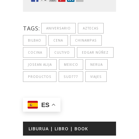
TAGS:
ANIVERSARIO
AZTECAS
BILBAO
CENA
CHINAMPAS
COCINA
CULTIVO
EDGAR NÚÑEZ
JOSEAN ALIJA
MEXICO
NERUA
PRODUCTOS
SUD777
VIAJES
ES
LIBURUA | LIBRO | BOOK