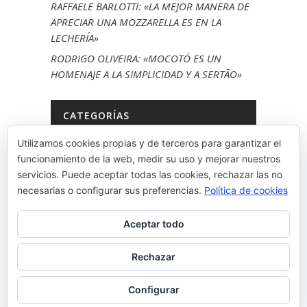
RAFFAELE BARLOTTI: «LA MEJOR MANERA DE
APRECIAR UNA MOZZARELLA ES EN LA
LECHERÍA»
RODRIGO OLIVEIRA: «MOCOTÓ ES UN
HOMENAJE A LA SIMPLICIDAD Y A SERTÃO»
CATEGORÍAS
Utilizamos cookies propias y de terceros para garantizar el
LA KUADRILA
funcionamiento de la web, medir su uso y mejorar nuestros
MUINA
servicios. Puede aceptar todas las cookies, rechazar las no
necesarias o configurar sus preferencias.
Política de cookies
NEWS
ONE TRIP, ONE DISH
Aceptar todo
SIN CATEGORÍA
SOUL
Rechazar
TXAPELA BURUAN TA IBILI MUNDUAN
Configurar
VÍDEO