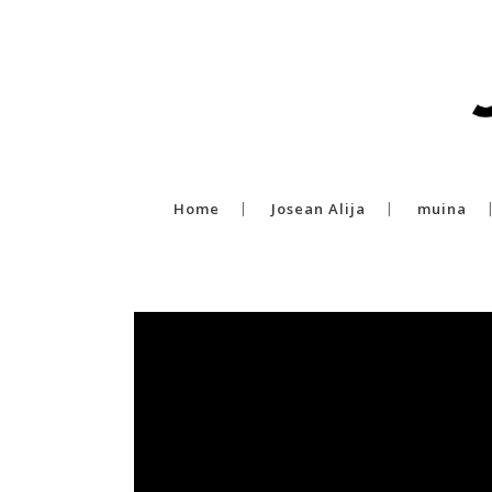
Home
Josean Alija
muina