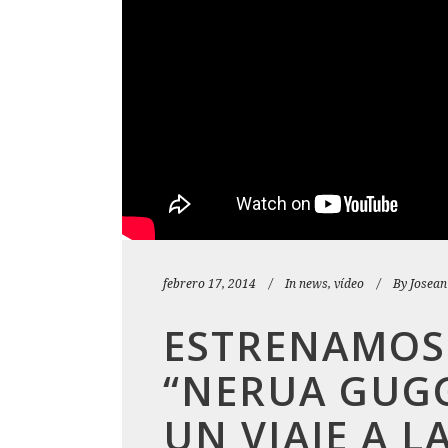
febrero 17, 2014
In
news
,
vídeo
By
Josean
ESTRENAMOS
“NERUA GUG
UN VIAJE A L