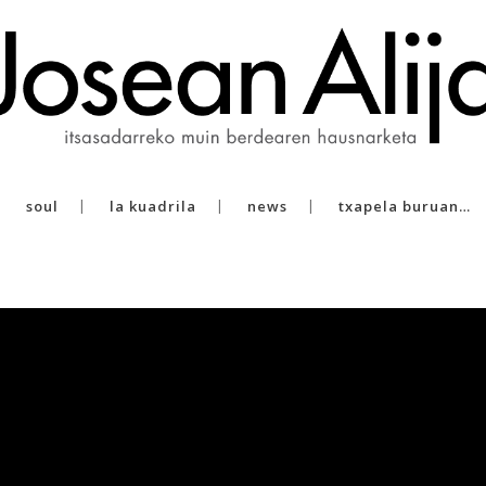
soul
la kuadrila
news
txapela buruan…