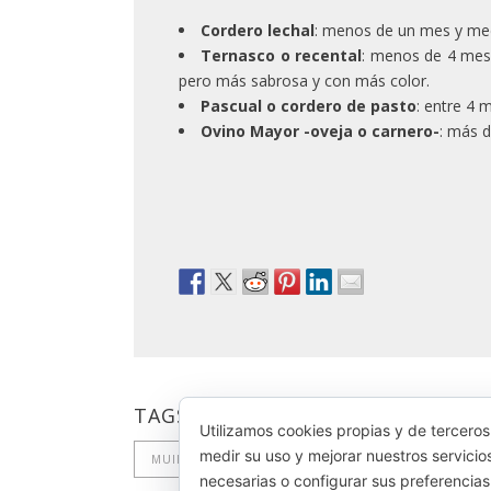
Cordero lechal
: menos de un mes y medi
Ternasco o recental
: menos de 4 mes
pero más sabrosa y con más color.
Pascual o cordero de pasto
: entre 4 
Ovino Mayor -oveja o carnero-
: más d
TAGS:
CARRÉ
COCINA
CORDERO
Utilizamos cookies propias y de terceros
medir su uso y mejorar nuestros servicio
MUINA
NERUA
PALETILLA
necesarias o configurar sus preferencia