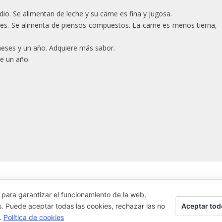
o. Se alimentan de leche y su carne es fina y jugosa.
es. Se alimenta de piensos compuestos. La carne es menos tierna,
meses y un año. Adquiere más sabor.
e un año.
FALDA
GASTRONOMÍA
GUGGENHEIM BILBAO
JOSEAN ALI
 para garantizar el funcionamiento de la web,
Aceptar tod
s. Puede aceptar todas las cookies, rechazar las no
s.
Política de cookies