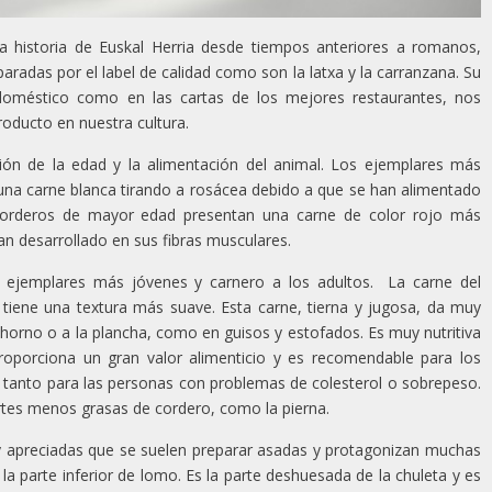
la historia de Euskal Herria desde tiempos anteriores a romanos,
radas por el label de calidad como son la latxa y la carranzana. Su
oméstico como en las cartas de los mejores restaurantes, nos
oducto en nuestra cultura.
ión de la edad y la alimentación del animal. Los ejemplares más
 una carne blanca tirando a rosácea debido a que se han alimentado
 corderos de mayor edad presentan una carne de color rojo más
an desarrollado en sus fibras musculares.
ejemplares más jóvenes y carnero a los adultos. La carne del
tiene una textura más suave. Esta carne, tierna y jugosa, da muy
 horno o a la plancha, como en guisos y estofados. Es muy nutritiva
proporciona un gran valor alimenticio y es recomendable para los
o tanto para las personas con problemas de colesterol o sobrepeso.
rtes menos grasas de cordero, como la pierna.
muy apreciadas que se suelen preparar asadas y protagonizan muchas
n la parte inferior de lomo. Es la parte deshuesada de la chuleta y es