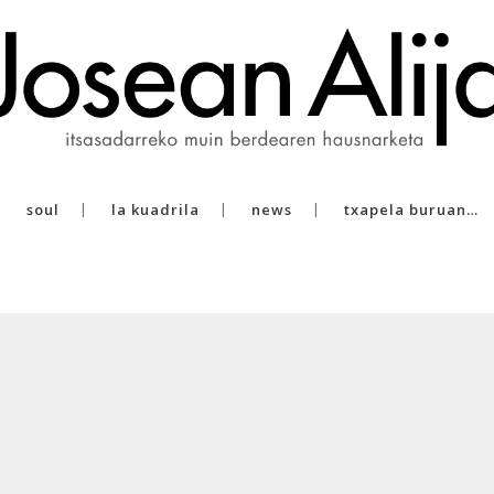
soul
la kuadrila
news
txapela buruan…