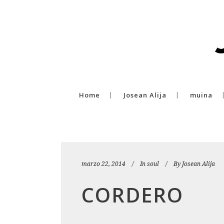
Home
Josean Alija
muina
marzo 22, 2014
In
soul
By
Josean Alija
CORDERO