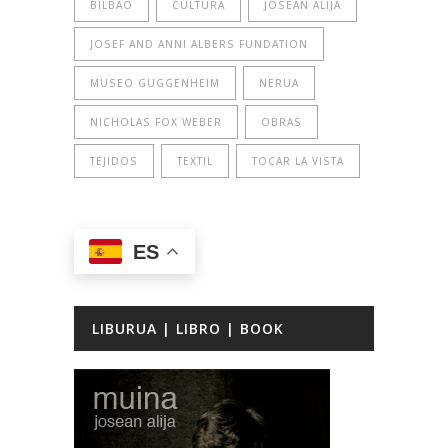
BILBAO
CULTURA
JOSEAN ALIJA
JOSEF AND ANNI ALBERS FUNDATION
MUSEO GUGGENHEIM
NERUA
NICHOLAS FOX WEBER
OBRAS
TEJIDOS
TEXTIL
TOCAR LA VISTA
ES
LIBURUA | LIBRO | BOOK