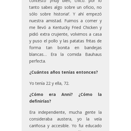
contestó ‘¡muy bien, chico. por lo
tanto sabes algo sobre un oficio, no
sólo sobre historia!’. Y ahí empezó
nuestra amistad. Fuimos a comer y
me llevó a Kentucky Fried Chicken y
pidió extra crujiente, volvimos a casa
y puso el pollo y las patatas fritas de
forma tan bonita en bandejas
blancas… Era la comida Bauhaus
perfecta.
¿Cuántos años tenías entonces?
Yo tenía 22 y ella, 72.
¿Cómo era Anni? ¿Cómo la
definirías?
Era independiente, mucha gente la
consideraba austera, yo la veía
cariñosa y accesible. Yo fui educado