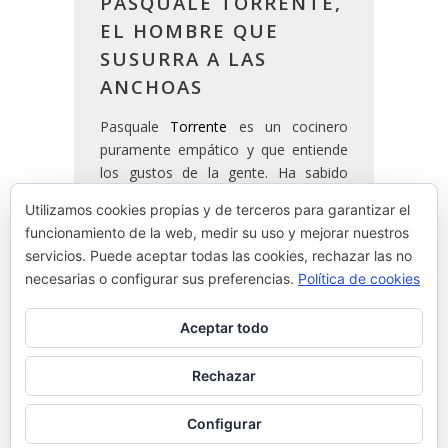
PASQUALE TORRENTE,
EL HOMBRE QUE
SUSURRA A LAS
ANCHOAS
Pasquale
Torrente
es un cocinero
puramente empático y que entiende
los gustos de la gente. Ha sabido
hacer de un pequeño negocio de
Utilizamos cookies propias y de terceros para garantizar el
pueblo un gran negocio apoyándose
funcionamiento de la web, medir su uso y mejorar nuestros
solo en lo que conoce: la cultura del
servicios. Puede aceptar todas las cookies, rechazar las no
mar.
necesarias o configurar sus preferencias.
Política de cookies
Aceptar todo
READ MORE
Rechazar
By
Josean Alija
Configurar