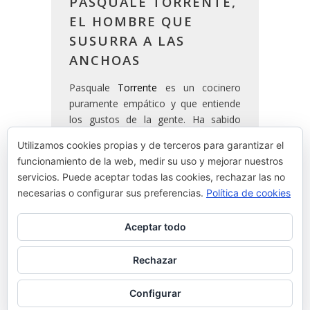
PASQUALE TORRENTE,
EL HOMBRE QUE
SUSURRA A LAS
ANCHOAS
Pasquale
Torrente
es un cocinero
puramente empático y que entiende
los gustos de la gente. Ha sabido
hacer de un pequeño negocio de
Utilizamos cookies propias y de terceros para garantizar el
pueblo un gran negocio apoyándose
funcionamiento de la web, medir su uso y mejorar nuestros
solo en lo que conoce: la cultura del
servicios. Puede aceptar todas las cookies, rechazar las no
mar.
necesarias o configurar sus preferencias.
Política de cookies
Aceptar todo
READ MORE
Rechazar
By
Josean Alija
Configurar