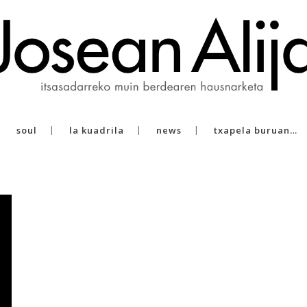
soul
la kuadrila
news
txapela buruan…