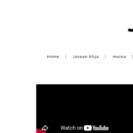
Home
Josean Alija
muina