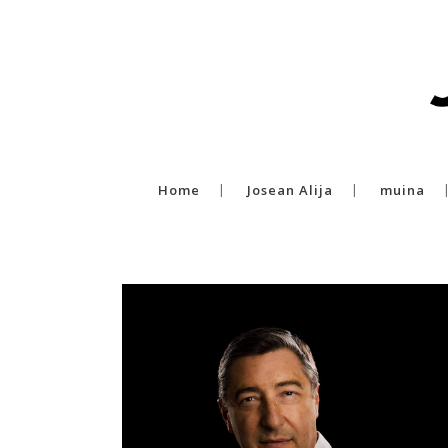
Home
Josean Alija
muina