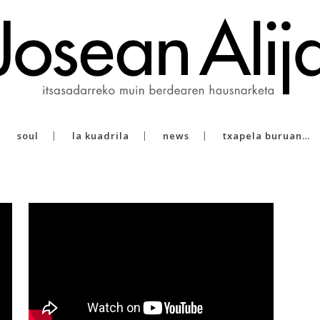
soul
la kuadrila
news
txapela buruan…