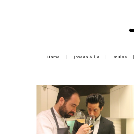
Home
Josean Alija
muina