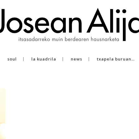
soul
la kuadrila
news
txapela buruan…