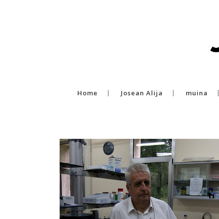
Home
Josean Alija
muina