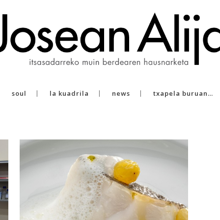
soul
la kuadrila
news
txapela buruan…