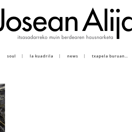
soul
la kuadrila
news
txapela buruan…