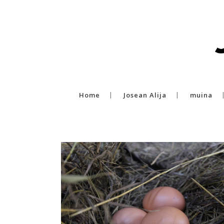
Home
Josean Alija
muina